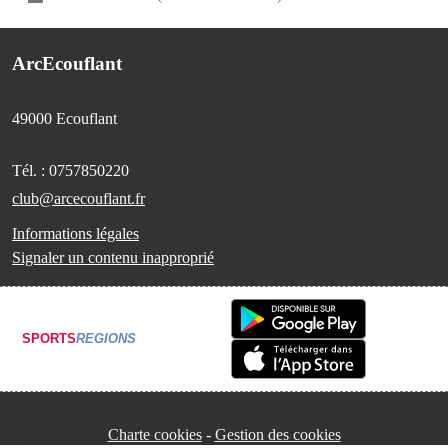
ArcEcouflant
49000
Ecouflant
Tél. :
0757850220
club@arcecouflant.fr
Informations légales
Signaler un contenu inapproprié
SPORTS
REGIONS
Charte cookies
Gestion des cookies