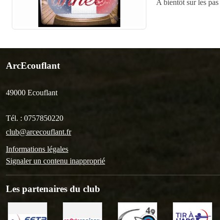
A bientôt sur les pas 
ArcEcouflant
49000
Ecouflant
Tél. :
0757850220
club@arcecouflant.fr
Informations légales
Signaler un contenu inapproprié
Les partenaires du club