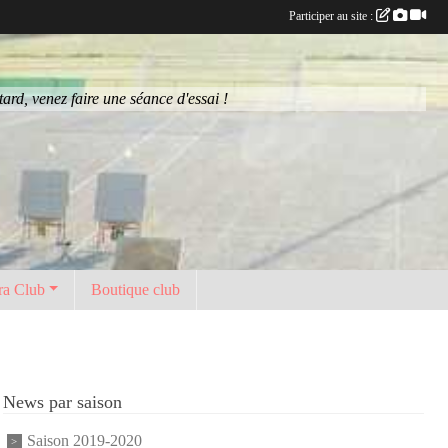
Participer au site :
rd, venez faire une séance d'essai !
ra Club
Boutique club
News par saison
Saison 2019-2020