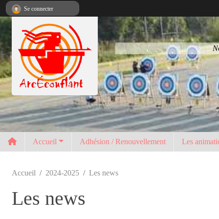
Panneau de gestion des cookies
Se connecter
No
Accueil
Adhésion / Renouvellement
Les animati
Accueil
2024-2025
Les news
Les news