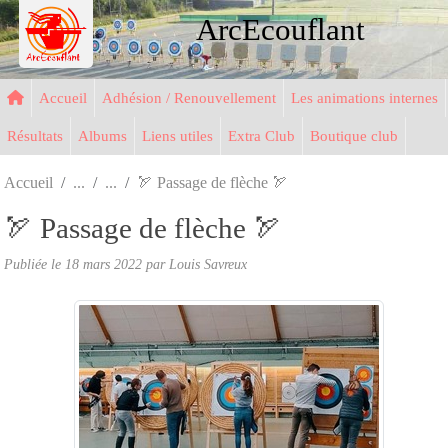
Panneau de gestion des cookies
ArcEcouflant
Accueil
Adhésion / Renouvellement
Les animations internes
Résultats
Albums
Liens utiles
Extra Club
Boutique club
Accueil
🏹 Passage de flèche 🏹
🏹 Passage de flèche 🏹
Publiée le
18 mars 2022
par Louis Savreux