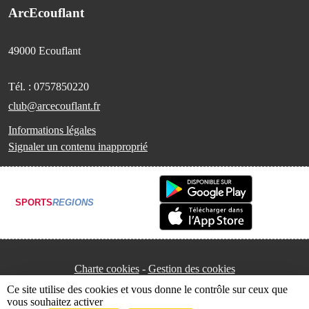
ArcEcouflant
49000
Ecouflant
Tél. :
0757850220
club@arcecouflant.fr
Informations légales
Signaler un contenu inapproprié
SPORTS
REGIONS
Charte cookies
Gestion des cookies
Ce site utilise des cookies et vous donne le contrôle sur ceux que
vous souhaitez activer