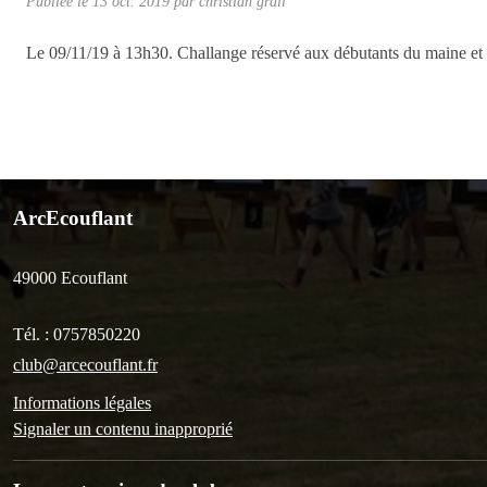
Publiée le
13 oct. 2019
par christian grall
Le 09/11/19 à 13h30. Challange réservé aux débutants du maine et 
ArcEcouflant
49000
Ecouflant
Tél. :
0757850220
club@arcecouflant.fr
Informations légales
Signaler un contenu inapproprié