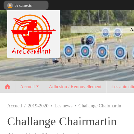
Panneau de gestion des cookies
Se connecter
No
Accueil
Adhésion / Renouvellement
Les animati
Accueil
2019-2020
Les news
Challange Chairmartin
Challange Chairmartin