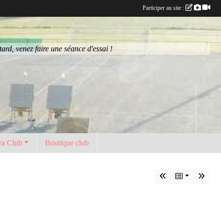
Participer au site :
rd, venez faire une séance d'essai !
ra Club
Boutique club