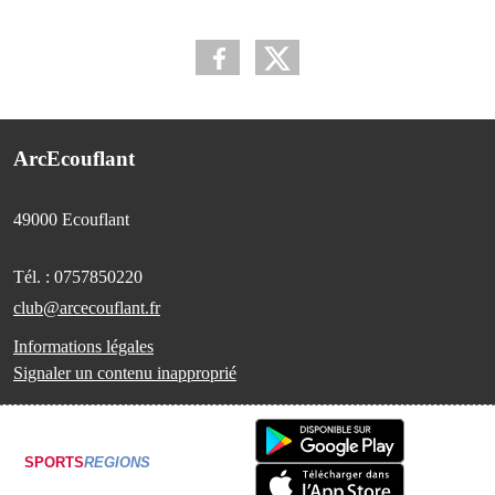
ArcEcouflant
49000
Ecouflant
Tél. :
0757850220
club@arcecouflant.fr
Informations légales
Signaler un contenu inapproprié
SPORTS
REGIONS