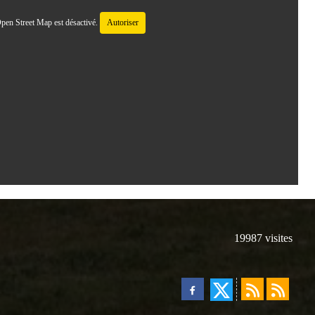
pen Street Map est désactivé.
Autoriser
19987
visites