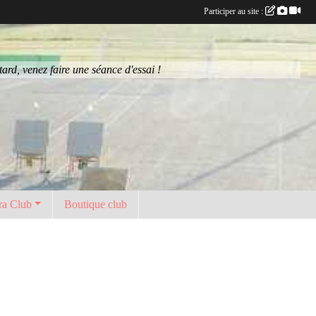
Participer au site :
rd, venez faire une séance d'essai !
ra Club
Boutique club