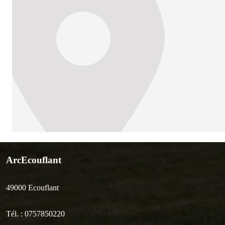
ArcEcouflant
49000
Ecouflant
Tél. :
0757850220