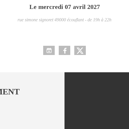
Le
mercredi
07
avril
2027
rue simone signoret
49000
écouflant
- de 19h à 22h
MENT