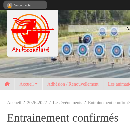
Panneau de gestion des cookies
Se connecter
No
Accueil
Adhésion / Renouvellement
Les animati
Accueil
2026-2027
Les évènements
Entrainement confirmé
Entrainement confirmés