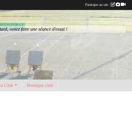
Participer au site :
rd, venez faire une séance d'essai !
ra Club
Boutique club