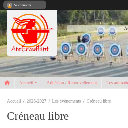
Panneau de gestion des cookies
Se connecter
No
Accueil
Adhésion / Renouvellement
Les animati
Accueil
2026-2027
Les évènements
Créneau libre
Créneau libre