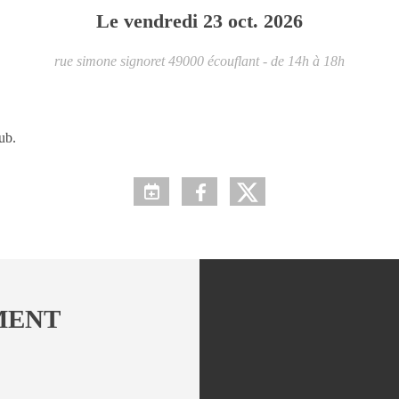
Le
vendredi
23
oct.
2026
rue simone signoret
49000
écouflant
- de 14h à 18h
ub.
MENT