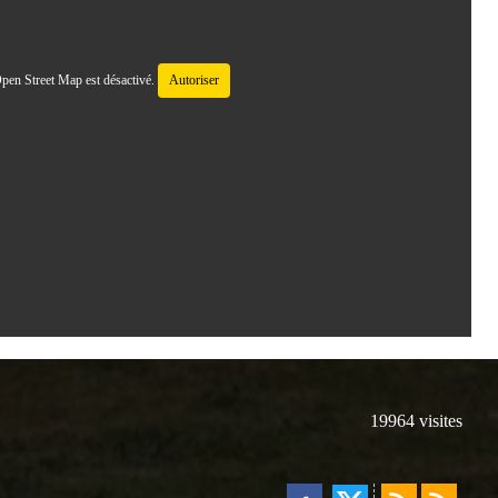
pen Street Map est désactivé.
Autoriser
19964
visites