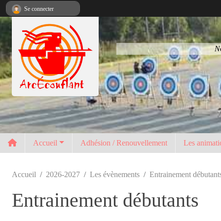
Panneau de gestion des cookies
Se connecter
No
Accueil
Adhésion / Renouvellement
Les animati
Accueil
2026-2027
Les évènements
Entrainement débutant
Entrainement débutants