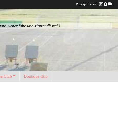
Participer au site :
rd, venez faire une séance d'essai !
ra Club
Boutique club