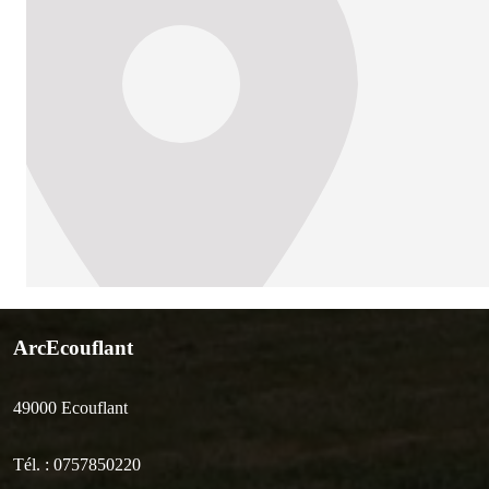
ArcEcouflant
49000
Ecouflant
Tél. :
0757850220