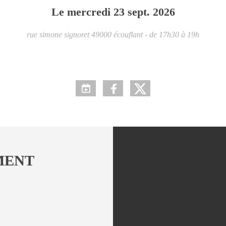
Le
mercredi
23
sept.
2026
rue simone signoret
49000
écouflant
- de 17h30 à 19h
MENT