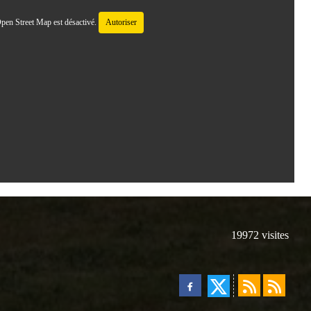
pen Street Map est désactivé.
Autoriser
19972
visites